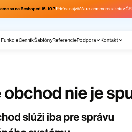
eme sa na Reshoperi 15. 10.?
Príď na najväčšiu e-commerce akciu v ČR
Funkcie
Cenník
Šablóny
Referencie
Podpora
Kontakt
 obchod nie je sp
hod slúži iba pre správu