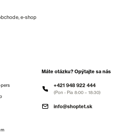
obchode, e-shop
Máte otázku? Opýtajte sa nás
+421 948 922 444
opers
(Pon - Pia 8:00 – 18:30)
p
info@shoptet.sk
um