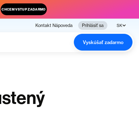
.
CHCEM VSTUP ZADARMO
Kontakt
Nápoveda
Prihlásiť sa
SK
Vyskúšať zadarmo
ustený