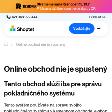
Stretneme sa na Reshoperi 15. 10.?
Príď na najväčšiu e-commerce akciu v ČR.
+421 948 922 444
Prihlásiť sa
Vyskúšajte
Online obchod nie je spustený
Online obchod nie je spustený
Tento obchod slúži iba pre správu
pokladničného systému
Tento systém používate na správu svojho
pokladničného systému v kamennom obchode, e-shop