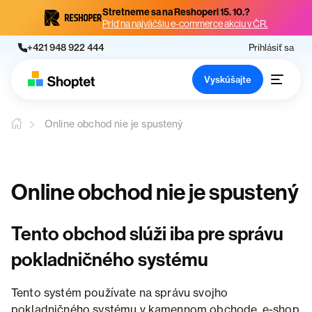
Stretneme sa na Reshoperi 15. 10.?
Príď na najväčšiu e-commerce akciu v ČR.
+421 948 922 444
Prihlásiť sa
Vyskúšajte
Online obchod nie je spustený
Online obchod nie je spustený
Tento obchod slúži iba pre správu
pokladničného systému
Tento systém používate na správu svojho
pokladničného systému v kamennom obchode, e-shop