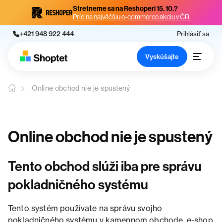
Stretneme sa na Reshoperi 15. 10.?
Príď na najväčšiu e-commerce akciu v ČR.
+421 948 922 444
Prihlásiť sa
Vyskúšajte
Online obchod nie je spustený
Online obchod nie je spustený
Tento obchod slúži iba pre správu
pokladničného systému
Tento systém používate na správu svojho
pokladničného systému v kamennom obchode, e-shop