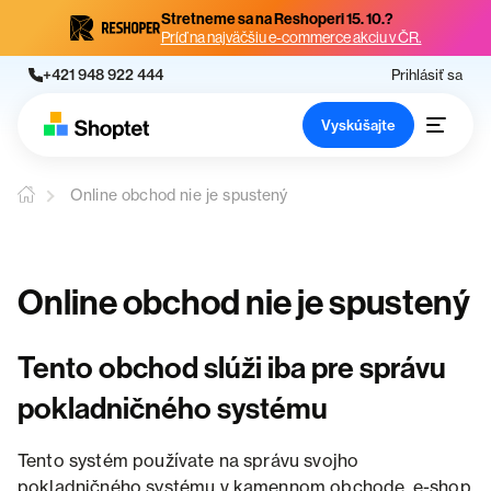
Stretneme sa na Reshoperi 15. 10.?
Príď na najväčšiu e-commerce akciu v ČR.
+421 948 922 444
Prihlásiť sa
Vyskúšajte
Online obchod nie je spustený
Online obchod nie je spustený
Tento obchod slúži iba pre správu
pokladničného systému
Tento systém používate na správu svojho
pokladničného systému v kamennom obchode, e-shop