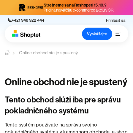
Stretneme sa na Reshoperi 15. 10.?
Príď na najväčšiu e-commerce akciu v ČR.
+421 948 922 444
Prihlásiť sa
Vyskúšajte
Online obchod nie je spustený
Online obchod nie je spustený
Tento obchod slúži iba pre správu
pokladničného systému
Tento systém používate na správu svojho
pokladničného systému v kamennom obchode, e-shop