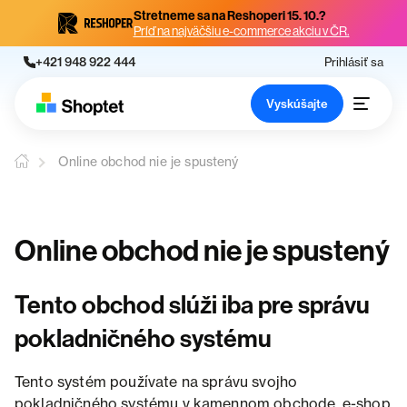
Stretneme sa na Reshoperi 15. 10.?
Príď na najväčšiu e-commerce akciu v ČR.
+421 948 922 444
Prihlásiť sa
Vyskúšajte
Online obchod nie je spustený
Online obchod nie je spustený
Tento obchod slúži iba pre správu
pokladničného systému
Tento systém používate na správu svojho
pokladničného systému v kamennom obchode, e-shop