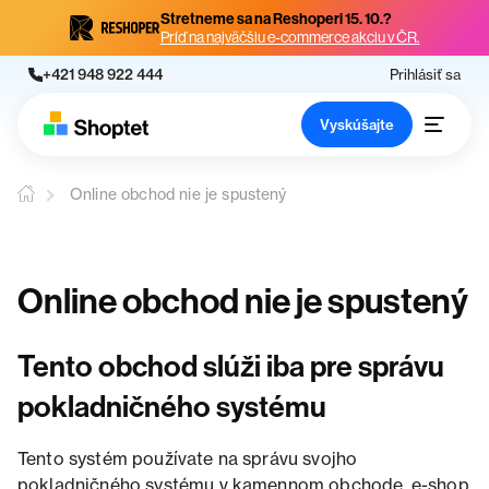
Stretneme sa na Reshoperi 15. 10.?
Príď na najväčšiu e-commerce akciu v ČR.
+421 948 922 444
Prihlásiť sa
Vyskúšajte
Online obchod nie je spustený
Online obchod nie je spustený
Tento obchod slúži iba pre správu
pokladničného systému
Tento systém používate na správu svojho
pokladničného systému v kamennom obchode, e-shop